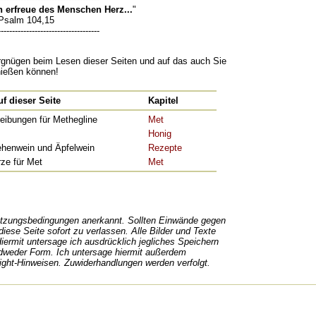
 erfreue des Menschen Herz...
"
Psalm 104,15
------------------------------------
rgnügen beim Lesen dieser Seiten und auf das auch Sie
nießen können!
f dieser Seite
Kapitel
eibungen für Methegline
Met
Honig
ehenwein und Äpfelwein
Rezepte
ze für Met
Met
utzungsbedingungen anerkannt. Sollten Einwände gegen
iese Seite sofort zu verlassen. Alle Bilder und Texte
iermit untersage ich ausdrücklich jegliches Speichern
jedweder Form. Ich untersage hiermit außerdem
ight-Hinweisen. Zuwiderhandlungen werden verfolgt.